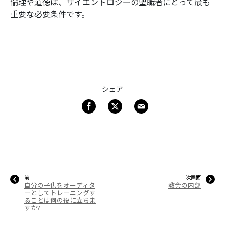
倫理や道徳は、サイエントロジーの聖職者にとって最も
重要な必要条件です。
シェア
前
次画面
自分の子供をオーディタ
教会の内部
ーとしてトレーニングす
ることは何の役に立ちま
すか?