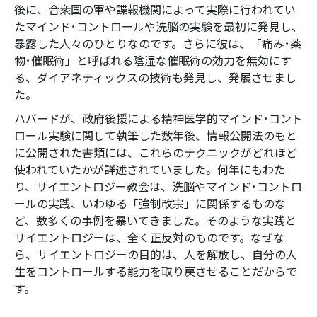
後に、合衆国の軍や諜報機関によって実際に行われてい
たマインド･コントロールや洗脳の実験を最初に発見し、
暴露した人々のひとりなのです。さらに彼は、「痛み･薬
物･催眠術」と呼ばれる陰湿な催眠術の効力を無効にす
る、ダイアネティックスの技術も発見し、発展させまし
た。
ハバードが、政府後援による精神医学的マインド･コント
ロール実験に関して執筆した数年後、情報公開法のもと
に公開された書類には、これらのテクニックがどれほど
使われていたかが詳述されていました。何年にもわた
り、サイエントロジー教会は、洗脳やマインド･コントロ
ールの実践、いわゆる「強制改宗」に関係するものな
ど、数多くの事例を暴いてきました。そのような実践と
サイエントロジーは、全く正反対のものです。なぜな
ら、サイエントロジーの目的は、人を解放し、自分の人
生をコントロールする能力を取り戻させることだからで
す。