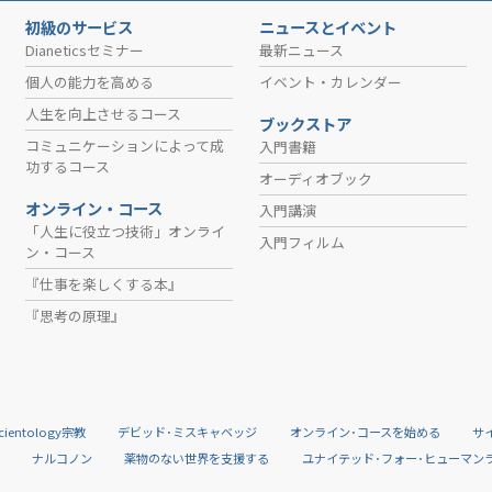
初級のサービス
ニュースとイベント
Dianeticsセミナー
最新ニュース
個人の能力を高める
イベント・カレンダー
人生を向上させるコース
ブックストア
コミュニケーションによって成
入門書籍
功するコース
オーディオブック
オンライン・コース
入門講演
「人生に役立つ技術」オンライ
入門フィルム
ン・コース
『仕事を楽しくする本』
『思考の原理』
cientology宗教
デビッド･ミスキャベッジ
オンライン･コースを始める
サ
道
ナルコノン
薬物のない世界を支援する
ユナイテッド･フォー･ヒューマン