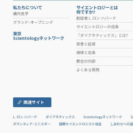
私たちについて
サイエントロジーとは
何ですか?
構内見学
創設者 L. ロン ハバード
グランド･オープニング
サイエントロジーの信条
東京
「ダイアネティックス」とは?
Scientologyネットワーク
背景と起源
規律と信条
教会の内部
よくある質問
関連サイト
L. ロン ハバード
ダイアネティックス
Scientologyネットワーク
S
ボランティア･ミニスター
国際サイエントロジスト協会
しあわせへの