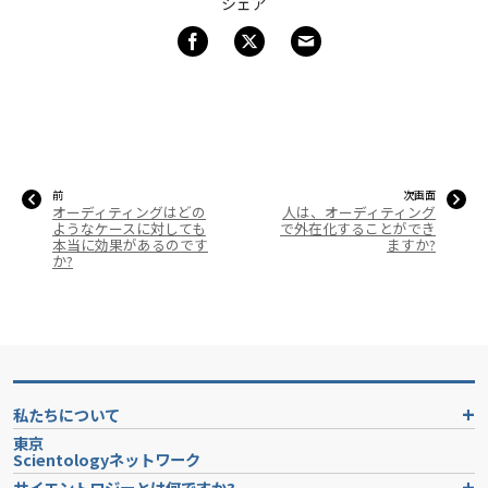
シェア
前
次画面
オーディティングはどの
人は、オーディティング
ようなケースに対しても
で外在化することができ
本当に効果があるのです
ますか?
か?
私たちについて
東京
Scientologyネットワーク
サイエントロジーとは
何ですか?