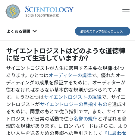
SCIENTOLOGY教会東京
よくある質問
最初のステップを始めましょう。
サイエントロジストはどのような道徳律
に従って生活していますか?
サイエントロジストが人生に適用する主要な規律は4つ
あります。ひとつは
オーディターの規律
で、優れたオー
ディティングの成果を保証するために、オーディターが
従わなければならない基本的な規則が述べられていま
す。もうひとつは
サイエントロジストの規律
で、サイエ
ントロジストが
サイエントロジーの目指すもの
を達成す
るために、同意のもとで従う指針です。また、サイエン
トロジストが日常の活動で従う
名誉の規律
と呼ばれる倫
理的な規律があります。L. ロン ハバードはさらに、より
よい人生を送るための良識への手引きとして
『しあわせ