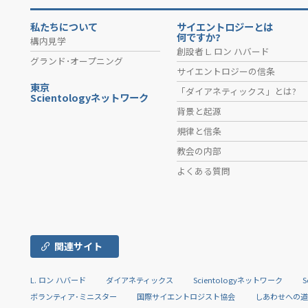
私たちについて
サイエントロジーとは
何ですか?
構内見学
創設者 L. ロン ハバード
グランド･オープニング
サイエントロジーの信条
東京
「ダイアネティックス」とは?
Scientologyネットワーク
背景と起源
規律と信条
教会の内部
よくある質問
関連サイト
L. ロン ハバード
ダイアネティックス
Scientologyネットワーク
S
ボランティア･ミニスター
国際サイエントロジスト協会
しあわせへの