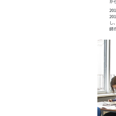
か
2
2
し
師