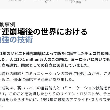
リ
い：薬物
動事例
ソ連崩壊後の世界における
勉強の技術
991年のソビエト連邦崩壊によって新たに誕生したチェコ共和
した。人口
10.1 million
万人のこの国は、ヨーロッパにおいても
く立ち遅れ、国家としての自立に苦闘していました。
代遅れの組織とコミュニケーションの設備に対処しながら、こ
ために、迅速に適応する必要がありました。
の成功は、高いレベルの言語能力とコミュニケーション技能を
ます。このことを認識したひとりのサイエントロジストが、チェコ
技術をもたらすために、1997年に最初のアプライド･スカラス
た。