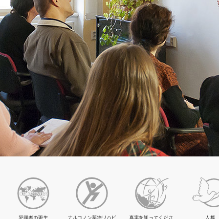
犯罪者の更生
ナルコノン薬物リハビ
真実を知ってくださ
人権