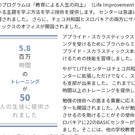
プログラムは「教育による人生の向上」（Life Improvement Thr
ゆる主題を学ぶ方法を学ぶ技術を提供します。 センターは急速に
置されました。 さらに、チェコ共和国とスロバキアの両方にサ
ィックスのオフィスが開設されました。
アプライド・スカラスティックス
ングを受けるためにプラハからミ
5.8
プライド・スカラスティックス本
百万
けるための技能を習得しました。
時間
やがてLITEセンターはチェコ共
の
ンターに拡張しただけでなく、ス
トレーニング
も支部が出来ました。 これまでに、
が
時間以上のトレーニングを提供し
50
勉強の技術への高まる需要に応える
人の生徒に提供さ
ターも開設されました。人々が勉
れました
させるのを助けることがその使命
ロバキアに
22
のBASICセンター
ました。そこには、他の学校教育