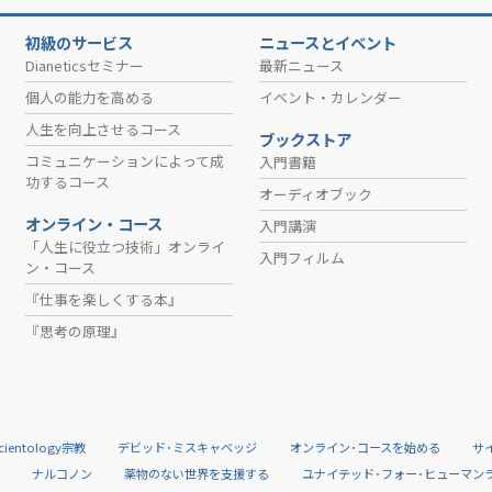
初級のサービス
ニュースとイベント
Dianeticsセミナー
最新ニュース
個人の能力を高める
イベント・カレンダー
人生を向上させるコース
ブックストア
コミュニケーションによって成
入門書籍
功するコース
オーディオブック
オンライン・コース
入門講演
「人生に役立つ技術」オンライ
入門フィルム
ン・コース
『仕事を楽しくする本』
『思考の原理』
cientology宗教
デビッド･ミスキャベッジ
オンライン･コースを始める
サ
道
ナルコノン
薬物のない世界を支援する
ユナイテッド･フォー･ヒューマン