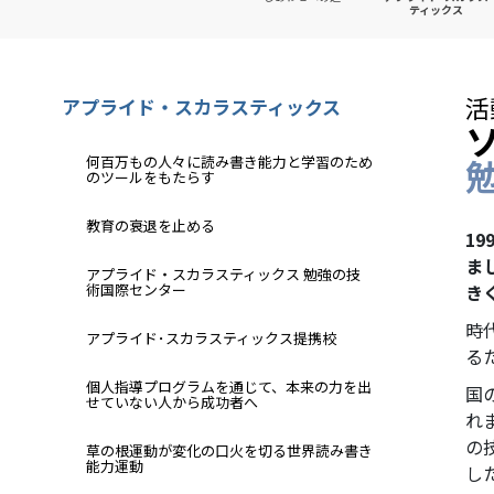
ティックス
活
アプライド・スカラスティックス
何百万もの人々に読み書き能力と学習のため
のツールをもたらす
教育の衰退を止める
1
ま
アプライド・スカラスティックス 勉強の技
術国際センター
き
時
アプライド･スカラスティックス提携校
る
個人指導プログラムを通じて、本来の力を出
国
せていない人から成功者へ
れ
の
草の根運動が変化の口火を切る世界読み書き
能力運動
し