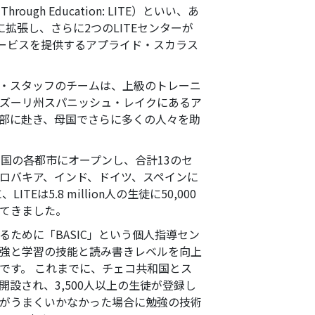
ough Education: LITE）といい、あ
拡張し、さらに2つのLITEセンターが
ービスを提供するアプライド・スカラス
・スタッフのチームは、上級のトレーニ
ズーリ州スパニッシュ・レイクにあるア
部に赴き、母国でさらに多くの人々を助
和国の各都市にオープンし、合計
13
のセ
ロバキア、インド、ドイツ、スペインに
LITEは
5.8 million
人の生徒に
50,000
てきました。
ために「BASIC」という個人指導セン
強と学習の技能と読み書きレベルを向上
です。 これまでに、チェコ共和国とス
が開設され、
3,500
人以上の生徒が登録し
がうまくいかなかった場合に勉強の技術