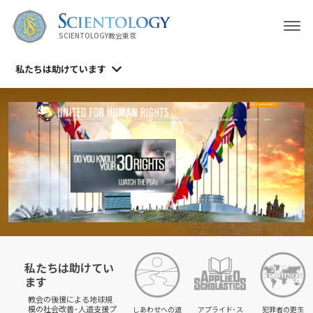
SCIENTOLOGY教会東京
私たちは
助けています
私たちは助けてい
ます
教会の後援による地球規
模の社会改善･人道支援プ
しあわせへの道
アプライド･ス
犯罪者の更生