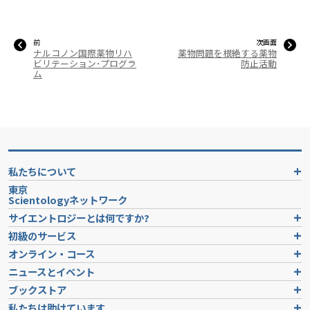
前
次画面
ナルコノン国際薬物リハ
薬物問題を根絶する薬物
ビリテーション･プログラ
防止活動
ム
私たちについて
東京
Scientologyネットワーク
サイエントロジーとは
何ですか?
初級のサービス
オンライン・コース
ニュースとイベント
ブックストア
私たちは助けています