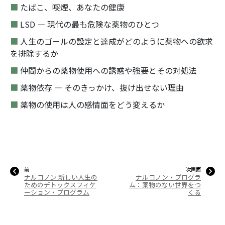
■
たばこ、喫煙、あなたの健康
■
LSD ― 現代の最も危険な薬物のひとつ
■
人生のゴールの設定と達成がどのように薬物への欲求
を排除するか
■
仲間からの薬物使用への誘惑や強要とその対処法
■
薬物依存 ― そのきっかけ、抜け出せない理由
■
薬物の使用は人の感情面をどう変えるか
前
次画面
ナルコノン 新しい人生の
ナルコノン・プログラ
ためのデトックスフィケ
ム：薬物のない世界をつ
ーション・プログラム
くる