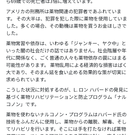
ら69歳での死亡者は3倍に増えています。
アメリカの刑務所は薬物関連の犯罪者であふれていま
す。 その大半は、犯罪を犯した際に薬物を使用していま
した。多くの場合、その動機は薬物を買うお金ほしさで
した。
薬物常習や依存は、いわゆる「ジャンキー、ヤク中」と
いった闇の社会だけの話ではありません。社会階層や年
代に関係なく、ごく普通の人々も薬物依存の罠にはまる
可能性があります。 薬物乱用による経済的な損害はばく
大であり、そのまん延を食い止める効果的な策が切実に
求められています。
こうした状況に対処するのが、L. ロン ハバードの発見に
基づく薬物リハビリテーションと防止プログラム「ナル
コノン」です。
薬物を使わないナルコノン・プログラムはハバード氏の
技術をふんだんに使用し、薬物からの離脱、解毒、そし
てリハビリを行います。そこには手を打たなければ薬物