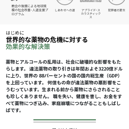
教会の後援による地球規
模の社会改善･人道支援プ
しあわせへの道
アプライド･ス
犯罪者の更生
カラスティック
ログラム
ス
はじめに
世界的な薬物の危機に対する
効果的な解決策
薬物とアルコールの乱用は、社会に破壊的な影響をもた
らします。 違法薬物の取り引きは年間およそ3220億ドル
に上り、世界の 88パーセントの国の国内総生産（GDP）
を上回っています。 何億もの命が違法薬物の悪影響をこ
うむっています。生まれる前から薬物にさらされること
も珍しくありません。 職を失い、健康を害し、お金をす
べて薬物につぎ込み、家庭崩壊につながることもしばし
ばです。