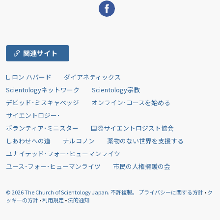
関連サイト
L. ロン ハバード
ダイアネティックス
Scientologyネットワーク
Scientology宗教
デビッド･ミスキャベッジ
オンライン･コースを始める
サイエントロジー･
ボランティア･ミニスター
国際サイエントロジスト協会
しあわせへの道
ナルコノン
薬物のない世界を支援する
ユナイテッド･フォー･ヒューマンライツ
ユース･フォー･ヒューマンライツ
市民の人権擁護の会
© 2026
The Church of Scientology Japan.
不許複製。
プライバシーに関する方針
•
ク
ッキーの方針
•
利用規定
•
法的通知