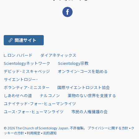
関連サイト
L. ロン ハバード
ダイアネティックス
Scientologyネットワーク
Scientology宗教
デビッド･ミスキャベッジ
オンライン･コースを始める
サイエントロジー･
ボランティア･ミニスター
国際サイエントロジスト協会
しあわせへの道
ナルコノン
薬物のない世界を支援する
ユナイテッド･フォー･ヒューマンライツ
ユース･フォー･ヒューマンライツ
市民の人権擁護の会
© 2026
The Church of Scientology Japan.
不許複製。
プライバシーに関する方針
•
ク
ッキーの方針
•
利用規定
•
法的通知