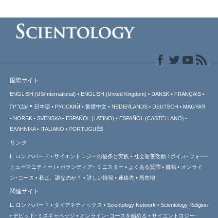
国際サイト
ENGLISH (US/International)
ENGLISH (United Kingdom)
DANSK
FRANÇAIS
עברית
日本語
РУССКИЙ
繁體中文
NEDERLANDS
DEUTSCH
MAGYAR
NORSK
SVENSKA
ESPAÑOL (LATINO)
ESPAÑOL (CASTELLANO)
ΕΛΛΗΝΙΚA
ITALIANO
PORTUGUÊS
リンク
L. ロン ハバード
サイエントロジーの信条と実践
社会改善活動 ｢ボイス･フォー･
ヒューマニティー｣
ボランティア･
ミニスター
よくある質問
書籍
オンライ
ン･コース
私は、誰なのか？
詳しい情報
連絡先
所在地
関連サイト
L. ロン ハバード
ダイアネティックス
Scientology Network
Scientology Religion
デビッド･ミスキャベッジ
オンライン･コースを始める
サイエントロジー･