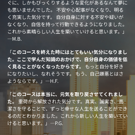
ぐに、しかもびっくりするような変化があるなんて夢に
も思いませんでした。 不安や心配事がなくなり、明る
く充実した気分です。 自分自身に対する不安や疑いが
なくなり、自信を持って行動できるようになりました。
これから素晴らしい人生を築いていけると思います。」
—M.B.
「
このコースを終えた時にはとてもいい気分になりまし
た。ここで学んだ知識のおかげで、自分自身の価値を低
く見ることがなくなったからです。
もっと自分を好き
になりたいし、なれそうです。 もう、自己嫌悪とはさ
ようならです。」—H.F.
「
このコースは本当に、元気を取り戻させてくれまし
た。
重荷から解放された気分です。真実、誠実さ、高
潔さを守ることで、ずっと幸せな人生を送ることができ
るのだとわかりました。これから新しい人生を築いてい
けると思います。」—P.G.