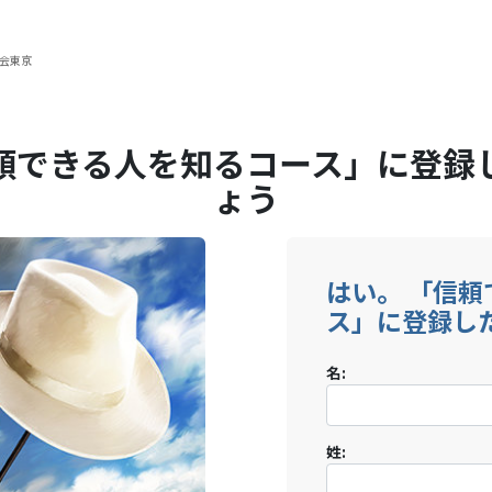
教会東京
頼できる人を知るコース」に登録
ょう
はい。 「信
ス」に登録し
名:
姓: